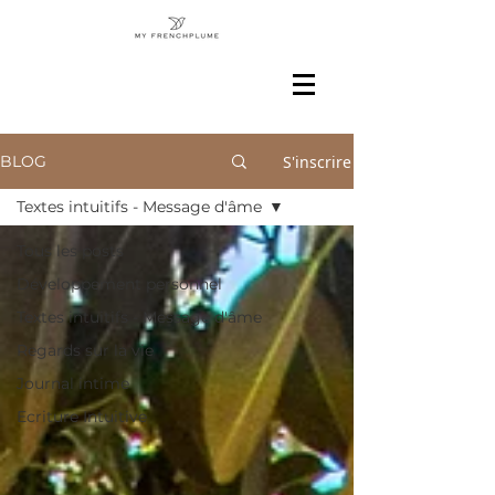
S'inscrire
BLOG
Textes intuitifs - Message d'âme
Tous les posts
Développement personnel
Textes intuitifs - Message d'âme
Regards sur la vie
Journal intime
Ecriture Intuitive