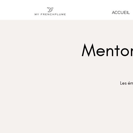
ACCUEIL
Mento
Les ém