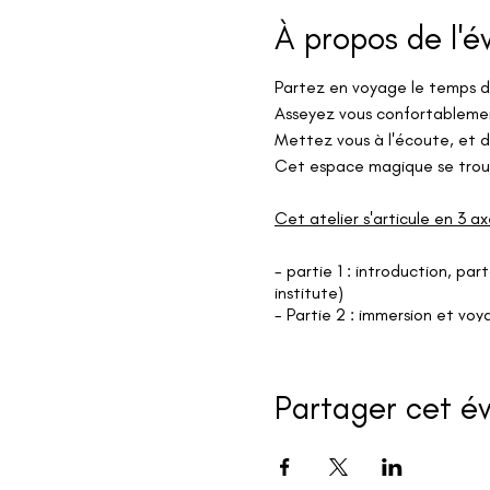
À propos de l'
Partez en voyage le temps 
Asseyez vous confortablement 
Mettez vous à l'écoute, et d
Cet espace magique se trouv
Cet atelier s'articule en 3 ax
- partie 1 : introduction, pa
institute)
- Partie 2 : immersion et vo
- Partie 3 : immersion et vo
Ce voyage vous permettra de
Ainsi, il vous aidera à
prendre
Partager cet 
Car tout est là, en nous.