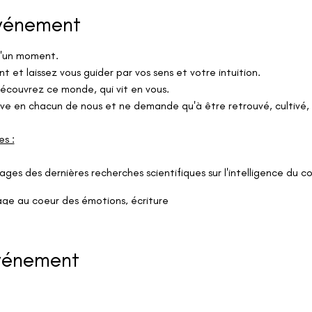
événement
d'un moment.
et laissez vous guider par vos sens et votre intuition.
écouvrez ce monde, qui vit en vous.
e en chacun de nous et ne demande qu'à être retrouvé, cultivé, 
es :
rtages des dernières recherches scientifiques sur l'intelligence du
yage au coeur des émotions, écriture
yage d'âme, connexion à soi
 comprendre, de nommer, et d'identifier ce qui est.
 confiance en vous
dans cette pratique en vous donnant des
repè
événement