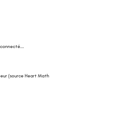
connecté...
 coeur (source Heart Math
res concrets
.