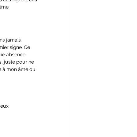
même.
ns jamais 
mier signe. Ce 
une absence 
, juste pour ne 
tée à mon âme ou 
yeux.