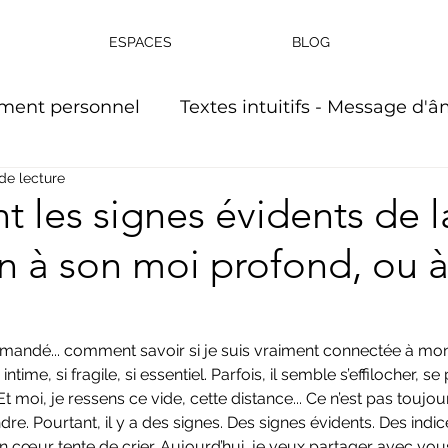
ESPACES
BLOG
ment personnel
Textes intuitifs - Message d'
de lecture
urnal intime
Ecriture Intuitive
t les signes évidents de
n à son moi profond, ou à
mandé... comment savoir si je suis vraiment connectée à mo
ntime, si fragile, si essentiel. Parfois, il semble s’effilocher, s
t moi, je ressens ce vide, cette distance... Ce n’est pas toujour
e. Pourtant, il y a des signes. Des signes évidents. Des ind
œur tente de crier. Aujourd’hui, je veux partager avec vous