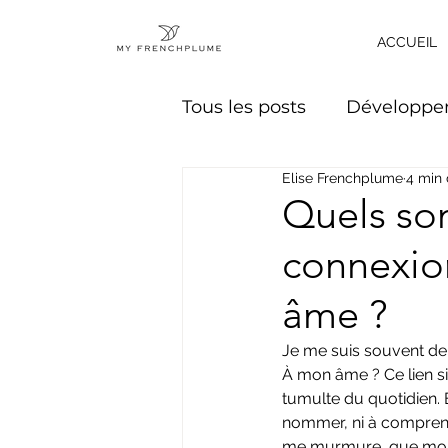
ACCUEIL
Tous les posts
Développe
Elise Frenchplume
4 min 
Regards sur la vie
Jo
Quels son
connexio
âme ?
Je me suis souvent de
À mon âme ? Ce lien si i
tumulte du quotidien. E
nommer, ni à comprendr
me murmure, que mon c