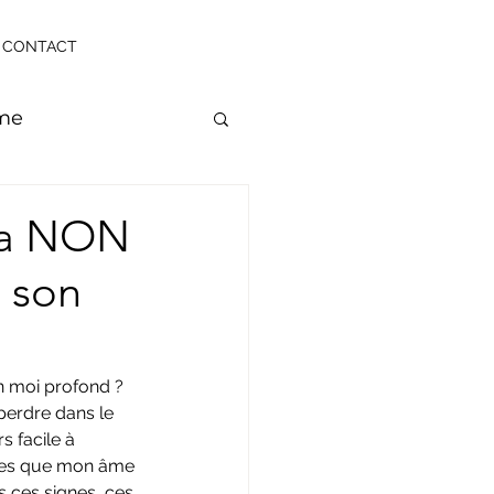
CONTACT
âme
 la NON
 son
n moi profond ? 
e perdre dans le 
s facile à 
ices que mon âme 
 ces signes, ces 