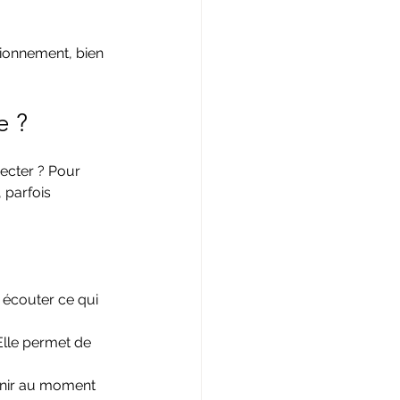
tionnement, bien 
e ?
ecter ? Pour 
 parfois 
 écouter ce qui 
 Elle permet de 
enir au moment 