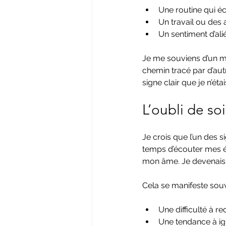
Une routine qui éc
Un travail ou des a
Un sentiment d’ali
Je me souviens d’un mo
chemin tracé par d’aut
signe clair que je n’é
L’oubli de so
Je crois que l’un des s
temps d’écouter mes é
mon âme. Je devenais
Cela se manifeste souv
Une difficulté à r
Une tendance à ig