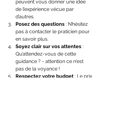
peuvent vous donner une idée 
de l’expérience vécue par 
d’autres.
Posez des questions
 : N’hésitez 
pas à contacter le praticien pour 
en savoir plus.
Soyez clair sur vos attentes
 : 
Qu’attendez-vous de cette 
guidance ? - attention ce n'est 
pas de la voyance !
Respectez votre budget
 : Le prix 
ne doit pas être un frein, mais un 
choix conscient.
Je vous encourage à prendre le 
temps, à ne pas vous précipiter. La 
guidance intuitive est un cadeau 
précieux, elle mérite d’être choisie 
avec soin.