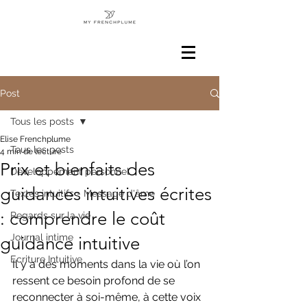
Post
Tous les posts
Elise Frenchplume
Tous les posts
4 min de lecture
Prix et bienfaits des
Développement personnel
guidances intuitives écrites
Textes intuitifs - Message d'âme
: comprendre le coût
Regards sur la vie
Journal intime
guidance intuitive
Ecriture Intuitive
Il y a des moments dans la vie où l’on 
ressent ce besoin profond de se 
reconnecter à soi-même, à cette voix 