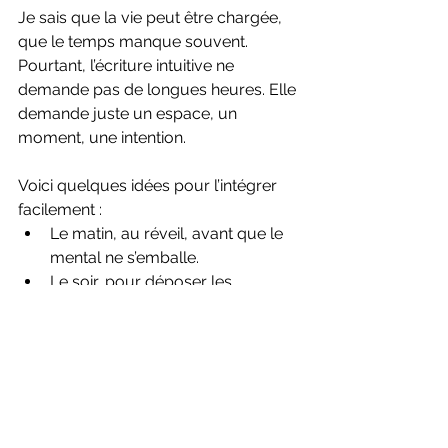
Je sais que la vie peut être chargée, 
que le temps manque souvent. 
Pourtant, l’écriture intuitive ne 
demande pas de longues heures. Elle 
demande juste un espace, un 
moment, une intention.
Voici quelques idées pour l’intégrer 
facilement :  
Le matin, au réveil, avant que le 
mental ne s’emballe.  
Le soir, pour déposer les 
émotions de la journée.  
Lorsqu’une question ou un 
dilemme se présente.  
En pleine nature, pour se 
connecter à l’énergie 
environnante.  