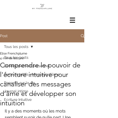
Post
Tous les posts
Elise Frenchplume
Tous les posts
4 min de lecture
Comprendre le pouvoir de
Développement personnel
l'écriture intuitive pour
Textes intuitifs - Message d'âme
canaliser des messages
Regards sur la vie
Journal intime
d'âme et développer son
Ecriture Intuitive
intuition
Il y a des moments où les mots 
semblent surgir de nulle part. Une 